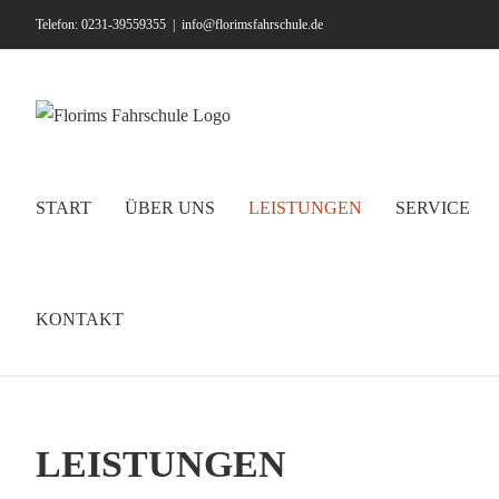
Zum
Telefon: 0231-39559355
|
info@florimsfahrschule.de
Inhalt
springen
START
ÜBER UNS
LEISTUNGEN
SERVICE
KONTAKT
LEISTUNGEN