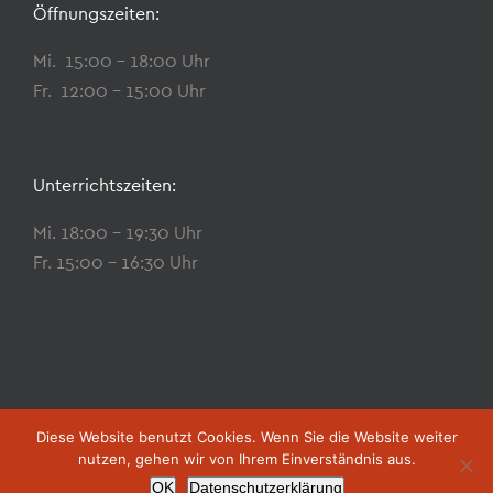
Öffnungszeiten:
Mi. 15:00 – 18:00 Uhr
Fr. 12:00 – 15:00 Uhr
Unterrichtszeiten:
Mi. 18:00 – 19:30 Uhr
Fr. 15:00 – 16:30 Uhr
Diese Website benutzt Cookies. Wenn Sie die Website weiter
Copyright 2023 Florims Fahrschule |
Datenschutz
|
Impressum
nutzen, gehen wir von Ihrem Einverständnis aus.
OK
Datenschutzerklärung